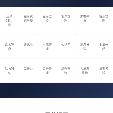
座席
座席状
座席监
客户管
来电弹
请假管
CTI功
态呈现
控
理
屏
理
能
话术管
通讯录
排班管
知识库
消息推
批量外
理
理
送
呼
站内消
工作台
公告管
综合查
大屏幕
培训考
息
理
询
展示
试