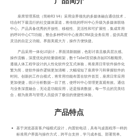
产品简介
座席管理系统（简称R3 V4）采用业界领先的多媒体融合通信技术，
结合时下最流行的社交媒体渠道，将传统的呼叫中心升级为多媒体联络
中心。产品具备优秀的开放性、移植性、灵活性和可扩展性，集成常用
的呼叫中心CTI功能，整合多种呼叫中心座席CRM及业务应用，提供高度
灵活的自定义功能。界面美观大方，操作方便快捷。
产品采用一体化UI设计，界面清新靓丽，色彩讨喜且极具层次感。
操作流畅，深度优化的轻量级框架，数十Tabel页切换亦如IOS般顺滑。
遵循人体工程学设计的人性化软件交互式体验，将座席日常软件操作化
繁为简，使软件操作逻辑更加清晰，大幅缩短了座席学习和掌握软件的
时间。创新的工作台模式，将常用功能布置在软件首页，座席日常应用
更加便捷，统计分析数据一目了然，使呼叫中心管理更直观有效。通信
与业务深度融合，无论是功能应用，还是报表数据，每一节点的完美结
合，都为座席与管理人员提供了极佳的便捷性体验。
产品特点
基于浏览器富客户端模式设计，内置软电话，具有与桌面程序一样的
标准用户界面与操作方式，跨平台支持，学习成本低、部署简单。